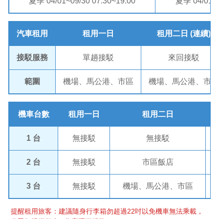
夏季 04/01~09/30 07:30~19:00
夏季 04/01~0
汽車租用
租用一日
租用二日 (連續)
接駁服務
單趟接駁
來回接駁
範圍
機場、馬公港、市區
機場、馬公港、市區
機車台數
租用一日
租用二日
1 台
無接駁
無接駁
2 台
無接駁
市區飯店
3 台
無接駁
機場、馬公港、市區
提醒租用旅客：建議隨身行李箱勿超過22吋以免機車無法乘載，