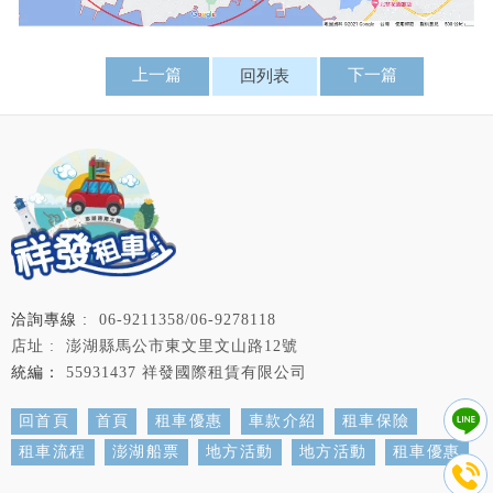
上一篇
下一篇
回列表
06-9211358/06-9278118
澎湖縣馬公市東文里文山路12號
55931437 祥發國際租賃有限公司
回首頁
首頁
租車優惠
車款介紹
租車保險
租車流程
澎湖船票
地方活動
地方活動
租車優惠