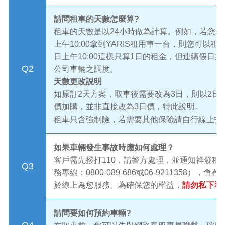
請問租車的天數怎麼算?
租車的天數是以24小時做為計算。例如，若您是
上午10:00拿到YARIS租用車一台，則您可以租
日上午10:00這樣只算1日的租金，但連續假日
Q2
公司車輛之調度。
天數更改説明
如原訂2天方案，取車後需要改為3日，則以2日
價加購，並非直接改為3日價，特此說明。
租車只含強制險，若需要其他保險請自行線上投
如果車輛發生事故時應如何處理？
客戶需先撥打110，請警方處理，並通知祥發租
Q3
務專線：0800-089-686或06-9211358），會
於線上為您服務。為確保您的權益，
請勿私下和
請問要如何預約車輛?