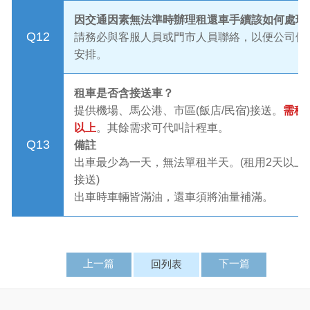
因交通因素無法準時辦理租還車手續該如何處理
Q12
請務必與客服人員或門市人員聯絡，以便公司做
安排。
租車是否含接送車？
提供機場、馬公港、市區(飯店/民宿)接送。
需租
以上
。其餘需求可代叫計程車。
Q13
備註
出車最少為一天，無法單租半天。(租用2天以上
接送)
出車時車輛皆滿油，還車須將油量補滿。
上一篇
下一篇
回列表