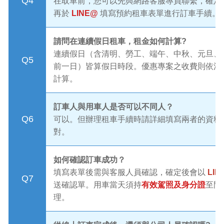
Q4
在取車前，您可以先與網路客服專員聯繫，確定
再於
LINE@
填寫預約租車表單進行訂車手續。
請問在連續假日租車，租金如何計算?
連續假日（含清明、勞工、端午、中秋、元旦、
Q5
前一日）皆算假日時段。優惠專案之收費則依活
計算。
訂車人與用車人是否可以不同人？
Q6
可以。但辦理租車手續時請詳細填寫兩者的資料
對。
如何確認訂車成功？
填寫表單後需與客服人員確認，確定後會以
LIN
Q7
送確認單。用車當天須持
有效駕照及身分證
至門
理。