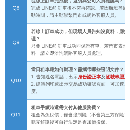
從線上訂車完成後，還須與公司人員確認嗎?
Q8
完成 LINE@ 訂車後不需再確認。若因航班等因
動時間，請主動聯繫門市或網路客服人員。
若線上訂車成功，但現場人員告知沒資料，應如
理？
Q9
只要 LINE@ 訂車成功即保證有車。若門市表示
料，請立即洽詢網路客服人員處理。
當日租車應如何辦理？需攜帶哪些證明文件？
1. 告知姓名電話，出示
身份證正本
及
駕駛執照正
Q10
2. 建議列印或出示交易成功確認頁面，可加速處
度。
租車手續時還需支付其他服務費？
Q11
租金為免稅價，僅含強制險（不含第三方保險）
聽完解說後可自行決定是否加價投保。